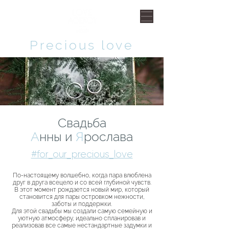
Рrecious love
Свадьба
А
нны и
Я
рослава
#for_our_precious_love
По-настоящему волшебно, когда пара влюблена
друг в друга всецело и со всей глубиной чувств.
В этот момент рождается новый мир, который
становится для пары островком нежности,
заботы и поддержки.
Для этой свадьбы мы создали самую семейную и
уютную атмосферу, идеально спланировав и
реализовав все самые нестандартные задумки и