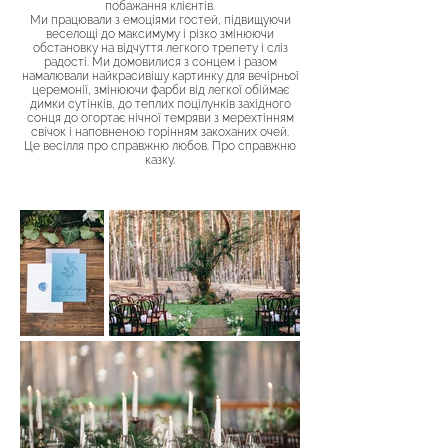
побажання клієнтів.
Ми працювали з емоціями гостей, підвищуючи
веселощі до максимуму і різко змінюючи
обстановку на відчуття легкого трепету і сліз
радості. Ми домовилися з сонцем і разом
намалювали найкрасивішу картинку для вечірньої
церемонії, змінюючи фарби від легкої обіймає
димки сутінків, до теплих поцілунків західного
сонця до огортає нічної темряви з мерехтінням
свічок і наповненою горінням закоханих очей.
Це весілля про справжню любов. Про справжню
казку.