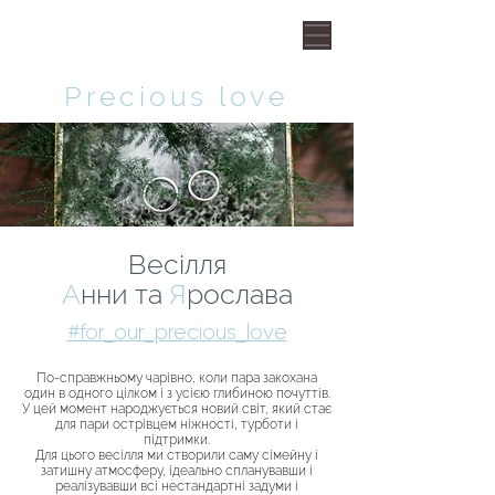
Рrecious love
Весілля
А
нни та
Я
рослава
#for_our_precious_love
По-справжньому чарівно, коли пара закохана
один в одного цілком і з усією глибиною почуттів.
У цей момент народжується новий світ, який стає
для пари острівцем ніжності, турботи і
підтримки.
Для цього весілля ми створили саму сімейну і
затишну атмосферу, ідеально спланувавши і
реалізувавши всі нестандартні задуми і