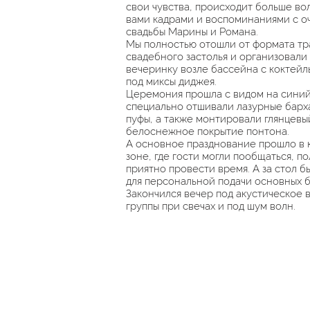
свои чувства, происходит больше во
вами кадрами и воспоминаниями с о
свадьбы Марины и Романа.
Мы полностью отошли от формата т
свадебного застолья и организовали
вечеринку возле бассейна с коктейл
под миксы диджея.
Церемония прошла с видом на синий
специально отшивали лазурные барх
пуфы, а также монтировали глянцевы
белоснежное покрытие понтона.
А основное празднование прошло в
зоне, где гости могли пообщаться, п
приятно провести время. А за стол б
для персональной подачи основных б
Закончился вечер под акустическое 
группы при свечах и под шум волн.