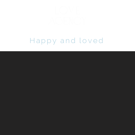
+ 38 
Happy and loved