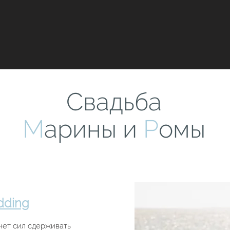
Свадьба
М
арины и
Р
омы
dding
нет сил сдерживать