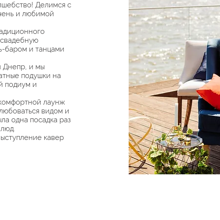
лшебство! Делимся с
чень и любимой
радиционного
 свадебную
ь-баром и танцами
 Днепр, и мы
атные подушки на
й подиум и
 комфортной лаунж
олюбоваться видом и
ыла одна посадка раз
люд.
выступление кавер