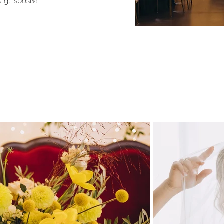
gli sposi»! ⠀