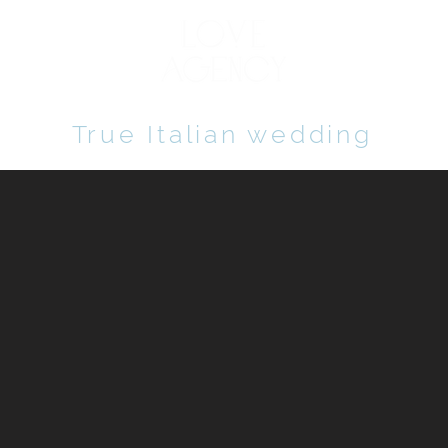
+ 38 
True Italian wedding