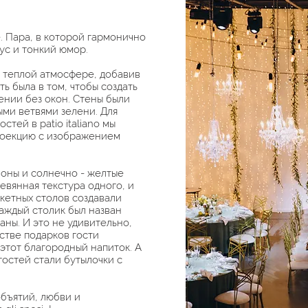
. Пара, в которой гармонично
кус и тонкий юмор. ⠀
а теплой атмосфере, добавив
ь была в том, чтобы создать
ении без окон. Стены были
ми ветвями зелени. Для
тей в patio italiano мы
роекцию с изображением
моны и солнечно - желтые
евянная текстура одного, и
кетных столов создавали
аждый столик был назван
ны. И это не удивительно,
естве подарков гости
тот благородный напиток. А
остей стали бутылочки с
объятий, любви и