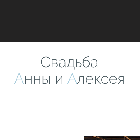
Свадьба
А
нны и
А
лексея