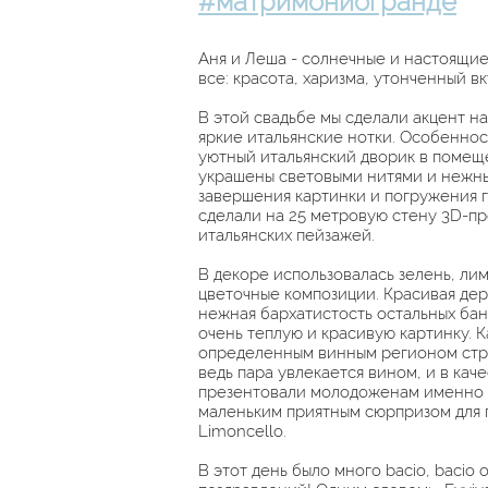
#матримониогранде
Аня и Леша - солнечные и настоящие
все: красота, харизма, утонченный в
В этой свадьбе мы сделали акцент н
яркие итальянские нотки. Особенност
уютный итальянский дворик в помещ
украшены световыми нитями и нежны
завершения картинки и погружения гос
сделали на 25 метровую стену 3D-п
итальянских пейзажей. ⠀
В декоре использовалась зелень, ли
цветочные композиции. Красивая дер
нежная бархатистость остальных бан
очень теплую и красивую картинку.
К
определенным винным регионом стра
ведь пара увлекается вином, и в кач
презентовали молодоженам именно э
маленьким приятным сюрпризом для г
Limoncello. ⠀
В этот день было много bacio, bacio 