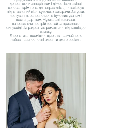
доповнюючи апперітівом і діжестівом в кінці
вечора. І крім того, для справжніх цінителів був
підготовлений віскі куточок з сигарами. Закуски,
частування, основне меню було вишуканим і
нестандартним. Музика змінювалася,
направляючи настрій гостей за приємною
синусоїді від радості до романтики, від танців до
лаунжу.
Енергетика, посмішки, щирість і, звичайно ж,
любов - самі основні акценти цього весілля.