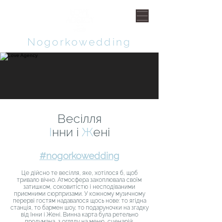
Nogorkowedding
Весілля
І
нни і
Ж
ені
#nogorkowedding
Це дійсно те весілля, яке, хотілося б, щоб
тривало вічно. Атмосфера захоплювала своїм
затишком, соковитістю і несподіваними
приємними сюрпризами. У кожному музичному
перерві гостям надавалося щось нове: то ягідна
станція, то бармен шоу, то подаруночки на згадку
від Інни і Жені. Винна карта була ретельно
продумана, з огляду на меню, сценарій,